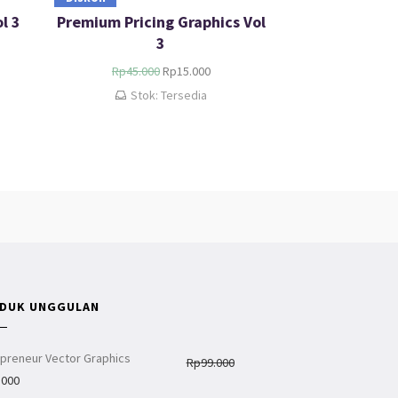
l 3
Premium Pricing Graphics Vol
3
Rp
45.000
Rp
15.000
Stok: Tersedia
DUK UNGGULAN
epreneur Vector Graphics
Rp
99.000
.000