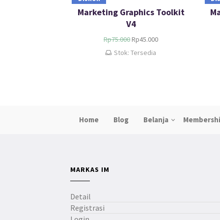
Marketing Graphics Toolkit
Ma
V4
Rp
75.000
Rp
45.000
Stok: Tersedia
Home
Blog
Belanja
Membersh
MARKAS IM
Detail
Registrasi
Login