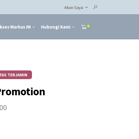
Akun Saya
0
kses Markas IM
Hubungi Kami
TAS TERJAMIN
Promotion
00