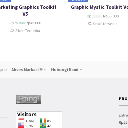
rketing Graphics Toolkit
Graphic Mystic Toolkit Vo
V5
Rp
99.000
Rp
55.000
Rp
75.000
Rp
45.000
Stok: Tersedia
Stok: Tersedia
ip
Akses Markas IM
Hubungi Kami
PRO
Entr
Rp
55