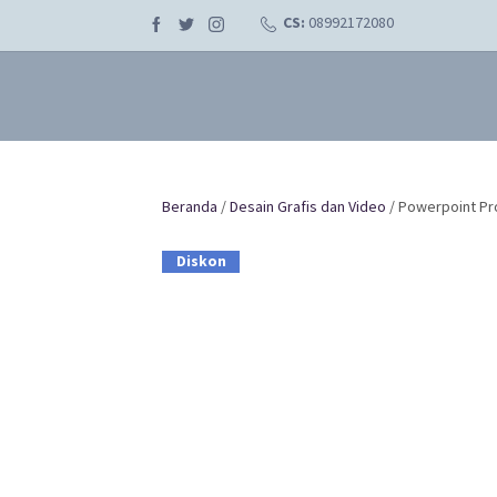
CS:
08992172080
Beranda
/
Desain Grafis dan Video
/ Powerpoint P
Diskon