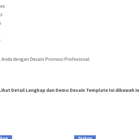
tes
es
s
s
 Anda dengan Desain Promosi Profesional.
Lihat Detail Lengkap dan Demo Desain Template Ini dibawah in
skon
Diskon