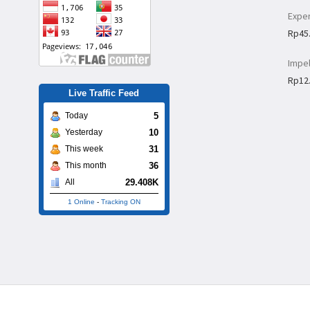
Exper
Rp
45
Impel
Rp
12
Live Traffic Feed
5
Today
10
Yesterday
31
This week
36
This month
29.408K
All
1 Online
-
Tracking ON