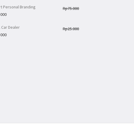
t Personal Branding
Rp
75.000
.000
 Car Dealer
Rp
25.000
.000