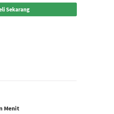
eli Sekarang
n Menit