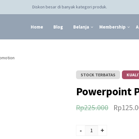
Diskon besar di banyak kategori produk.
Home
Blog
Belanja
Membership
A
romotion
STOCK TERBATAS
KUALI
Powerpoint 
Rp
225.000
Rp
125.0
Kuantitas
Powerpoint
-
+
Promotion